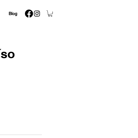
Blog
íso