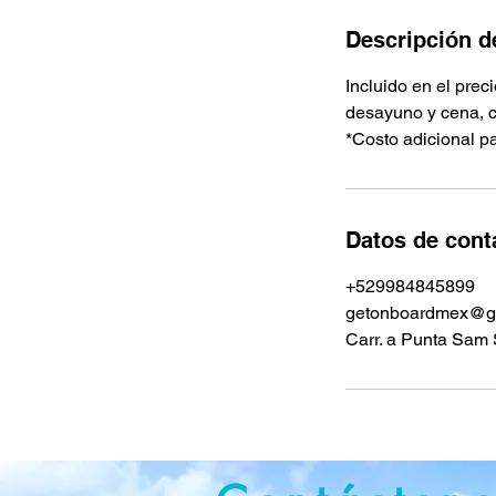
Descripción de
Incluido en el prec
desayuno y cena, cu
*Costo adicional p
Datos de cont
+529984845899
getonboardmex@g
Carr. a Punta Sam