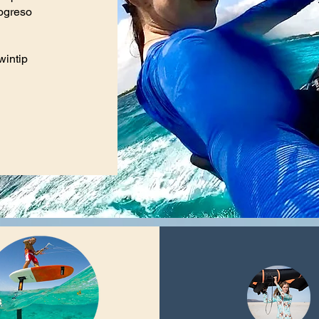
rogreso
wintip