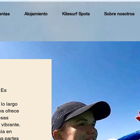
entas
Alojamiento
Kitesurf Spots
Sobre nosotros
! Es
lo largo
ya ofrece
esas
 vibrante.
cia en
as partes