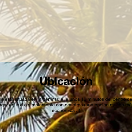
Ubicación
a está situada en la península, a unos 10 minutos del centro d
egar en taxi o simplemente con nosotros (una opción mucho má
económica ;))