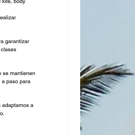
 kite, body 
ealizar 
 garantizar 
 clases 
e se mantienen 
o a paso para 
s adaptamos a 
o.