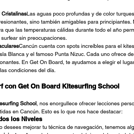
Cristalinas
Las aguas poco profundas y de color turque
resionantes, sino también amigables para principiantes. 
ya que las temperaturas cálidas durante todo el año permi
e surfear sin preocupaciones.
aculares
Cancún cuenta con spots increíbles para el kites
Isla Blanca y el famoso Punta Nizuc. Cada uno ofrece de
ionantes. En Get On Board, te ayudamos a elegir el lug
 las condiciones del día.
f con Get On Board Kitesurfing School
esurfing School
, nos enorgullece ofrecer lecciones pers
rtidas en Cancún. Esto es lo que nos hace destacar:
dos los Niveles
 o desees mejorar tu técnica de navegación, tenemos algo