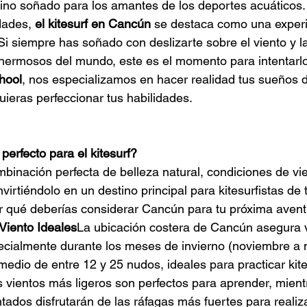
ino soñado para los amantes de los deportes acuáticos. 
dades, 
el kitesurf en Cancún
 se destaca como una experi
Si siempre has soñado con deslizarte sobre el viento y l
hermosos del mundo, este es el momento para intentarlo
hool
, nos especializamos en hacer realidad tus sueños de
uieras perfeccionar tus habilidades.
erfecto para el kitesurf?
binación perfecta de belleza natural, condiciones de vi
nvirtiéndolo en un destino principal para kitesurfistas de
 qué deberías considerar Cancún para tu próxima aventu
Viento Ideales
La ubicación costera de Cancún asegura v
ecialmente durante los meses de invierno (noviembre a 
edio de entre 12 y 25 nudos, ideales para practicar kites
os vientos más ligeros son perfectos para aprender, mient
tados disfrutarán de las ráfagas más fuertes para realiza