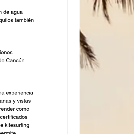
n de agua 
quilos también 
iones 
 de Cancún 
na experiencia 
anas y vistas 
prender como 
certificados 
 kitesurfing 
permite 