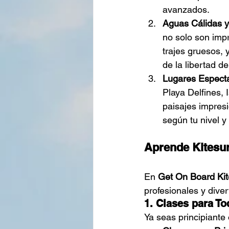
avanzados.
Aguas Cálidas y 
no solo son imp
trajes gruesos, 
de la libertad d
Lugares Espect
Playa Delfines, 
paisajes impres
según tu nivel y
Aprende Kitesur
En 
Get On Board Kit
profesionales y dive
1. Clases para To
Ya seas principiante