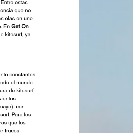
Entre estas 
encia que no 
as olas en uno 
. En 
Get On 
 kitesurf, ya 
ento constantes 
 todo el mundo. 
ra de kitesurf:
ientos 
mayo), con 
urf. Para los 
ras que los 
r trucos 