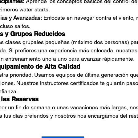
cipiantes:
 Aprende los conceptos básicos del control del
rimeros water starts.
ias y Avanzadas:
 Enfócate en navegar contra el viento, r
cluso saltos.
as y Grupos Reducidos
 clases grupales pequeñas (máximo dos personas) para
da. Si prefieres una experiencia más enfocada, nuestras
 un entrenamiento uno a uno para avanzar rápidamente.
quipamiento de Alta Calidad
stra prioridad. Usamos equipos de última generación qu
iones. Nuestros instructores certificados te guiarán pas
nfianza.
n las Reservas
por un fin de semana o unas vacaciones más largas, no
s tus días preferidos y nosotros nos encargamos del rest