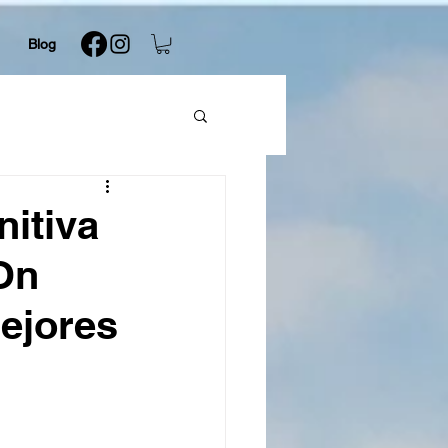
Blog
nitiva
On
ejores