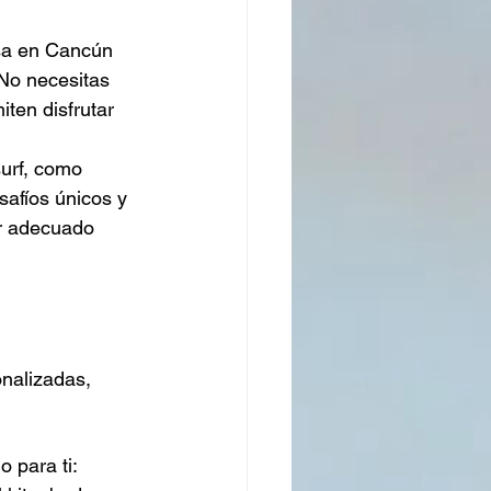
sa en Cancún 
No necesitas 
ten disfrutar 
urf, como 
safíos únicos y 
ar adecuado 
onalizadas, 
 para ti: