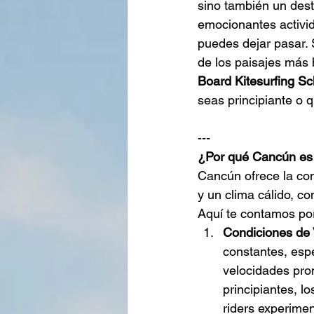
sino también un dest
emocionantes activi
puedes dejar pasar. 
de los paisajes más 
Board Kitesurfing Sc
seas principiante o q
---
¿Por qué Cancún es p
Cancún ofrece la com
y un clima cálido, co
Aquí te contamos por
Condiciones de 
constantes, esp
velocidades prom
principiantes, l
riders experimen